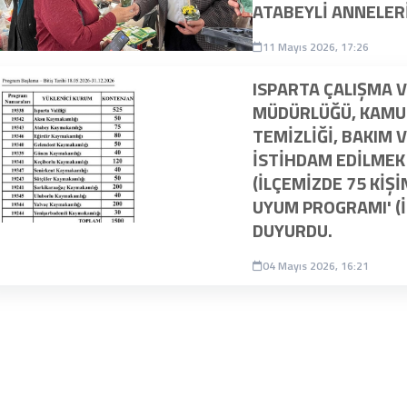
ATABEYLI ANNELER
11 Mayıs 2026, 17:26
ISPARTA ÇALIŞMA VE
MÜDÜRLÜĞÜ, KAMU
TEMIZLIĞI, BAKIM 
ISTIHDAM EDILMEK
(İLÇEMIZDE 75 KIŞ
UYUM PROGRAMI' (İ
DUYURDU.
04 Mayıs 2026, 16:21