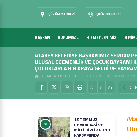
ÇÖZÜM MERKEZI
ÇAĞRI MERKEZI
BAŞKAN
KURUMSAL
HİZMETLERİMİZ
BİRİM
ATABEY BELEDIYE BAŞKANIMIZ SERDAR P
ULUSAL EGEMENLIK VE ÇOCUK BAYRAMI 
ÇOCUKLARLA BIR ARAYA GELDI VE BAYRAM 
HABERLER
GENEL
ATABEY BELEDIYE BAŞKANIMIZ SE
GER
A-
A
A+
Ata
15 TEMMUZ
01
DEMOKRASI VE
Ulu
MILLI BIRLIK GÜNÜ
KAPSAMINDA