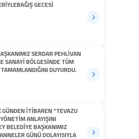
ERİYLEBAĞIŞ GECESİ
BAŞKANIMIZ SERDAR PEHLIVAN
ZE SANAYI BÖLGESINDE TÜM
 TAMAMLANDIĞINI DUYURDU.
K GÜNDEN ITIBAREN “TEVAZU
 YÖNETIM ANLAYIŞINI
Y BELEDIYE BAŞKANIMIZ
 ANNELER GÜNÜ DOLAYISIYLA