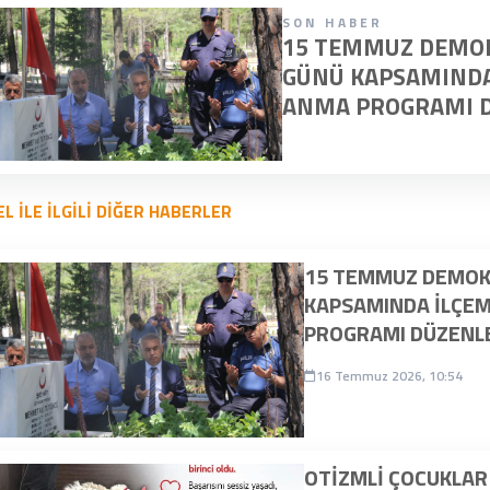
SON HABER
15 TEMMUZ DEMOKR
GÜNÜ KAPSAMINDA
ANMA PROGRAMI D
L İLE İLGİLİ DİĞER HABERLER
15 TEMMUZ DEMOKR
KAPSAMINDA İLÇEM
PROGRAMI DÜZENLE
16 Temmuz 2026, 10:54
OTİZMLİ ÇOCUKLAR