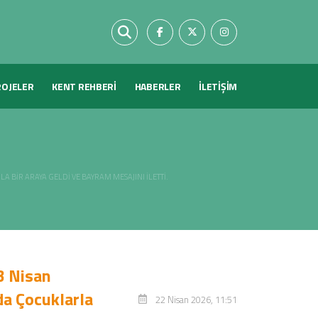
ROJELER
KENT REHBERİ
HABERLER
İLETİŞİM
BIR ARAYA GELDI VE BAYRAM MESAJINI İLETTI.
3 Nisan
a Çocuklarla
22 Nisan 2026, 11:51