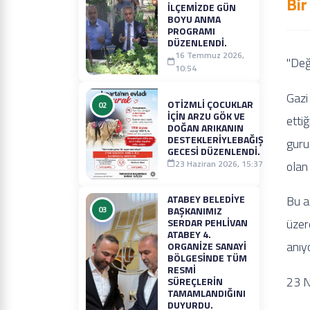
Bir
İLÇEMIZDE GÜN
BOYU ANMA
PROGRAMI
DÜZENLENDI.
16 Temmuz 2026,
''De
10:54
Gazi
OTİZMLİ ÇOCUKLAR
02
İÇİN ARZU GÖK VE
etti
DOĞAN ARIKANIN
DESTEKLERİYLEBAĞIŞ
guru
GECESİ DÜZENLENDİ.
23 Haziran 2026, 15:37
olan
ATABEY BELEDIYE
Bu a
03
BAŞKANIMIZ
üzer
SERDAR PEHLIVAN
ATABEY 4.
anıy
ORGANIZE SANAYI
BÖLGESINDE TÜM
RESMI
23 N
SÜREÇLERIN
TAMAMLANDIĞINI
DUYURDU.