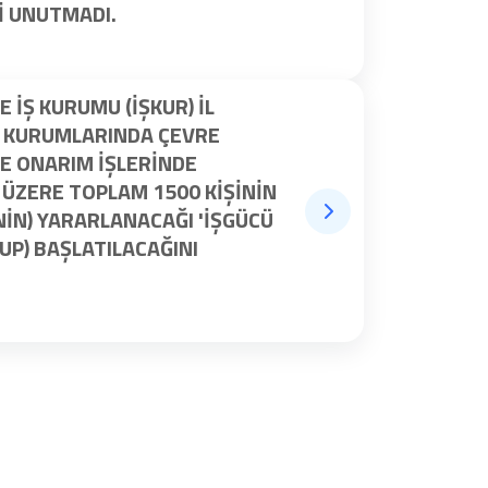
I UNUTMADI.
 İŞ KURUMU (İŞKUR) İL
 KURUMLARINDA ÇEVRE
VE ONARIM IŞLERINDE
 ÜZERE TOPLAM 1500 KIŞININ
ININ) YARARLANACAĞI 'İŞGÜCÜ
UP) BAŞLATILACAĞINI