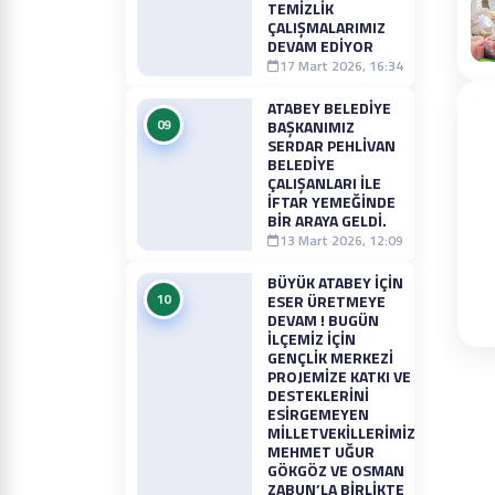
TEMIZLIK
ÇALIŞMALARIMIZ
DEVAM EDIYOR
17 Mart 2026, 16:34
ATABEY BELEDIYE
09
BAŞKANIMIZ
SERDAR PEHLIVAN
BELEDIYE
ÇALIŞANLARI ILE
İFTAR YEMEĞINDE
BIR ARAYA GELDI.
13 Mart 2026, 12:09
BÜYÜK ATABEY İÇIN
10
ESER ÜRETMEYE
DEVAM ! BUGÜN
İLÇEMIZ İÇIN
GENÇLIK MERKEZI
PROJEMIZE KATKI VE
DESTEKLERINI
ESIRGEMEYEN
MILLETVEKILLERIMIZ
MEHMET UĞUR
GÖKGÖZ VE OSMAN
ZABUN’LA BIRLIKTE