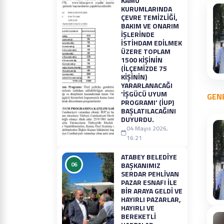
KAMU
KURUMLARINDA
ÇEVRE TEMIZLIĞI,
BAKIM VE ONARIM
IŞLERINDE
ISTIHDAM EDILMEK
ÜZERE TOPLAM
1500 KIŞININ
(İLÇEMIZDE 75
KIŞININ)
YARARLANACAĞI
'İŞGÜCÜ UYUM
GENE
PROGRAMI' (İUP)
BAŞLATILACAĞINI
DUYURDU.
04 Mayıs 2026,
16:21
ATABEY BELEDIYE
06
BAŞKANIMIZ
SERDAR PEHLIVAN
PAZAR ESNAFI İLE
BIR ARAYA GELDI VE
HAYIRLI PAZARLAR,
HAYIRLI VE
BEREKETLI