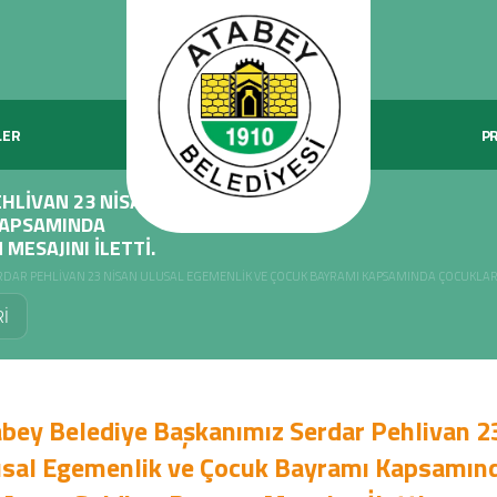
LER
P
EHLIVAN 23 NISAN
KAPSAMINDA
MESAJINI İLETTI.
RDAR PEHLIVAN 23 NISAN ULUSAL EGEMENLIK VE ÇOCUK BAYRAMI KAPSAMINDA ÇOCUKLARLA 
İ
bey Belediye Başkanımız Serdar Pehlivan 2
sal Egemenlik ve Çocuk Bayramı Kapsamınd