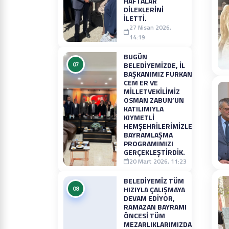
HAFTALAR
DILEKLERINI
İLETTI.
27 Nisan 2026,
14:19
BUGÜN
07
BELEDIYEMIZDE, İL
BAŞKANIMIZ FURKAN
CEM ER VE
MILLETVEKILIMIZ
OSMAN ZABUN’UN
KATILIMIYLA
KIYMETLI
HEMŞEHRILERIMIZLE
BAYRAMLAŞMA
PROGRAMIMIZI
GERÇEKLEŞTIRDIK.
20 Mart 2026, 11:23
BELEDIYEMIZ TÜM
08
HIZIYLA ÇALIŞMAYA
DEVAM EDIYOR,
RAMAZAN BAYRAMI
ÖNCESI TÜM
MEZARLIKLARIMIZDA