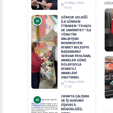
15 Mayıs 2026,
DİĞE
16:24
GÖREVE GELDIĞI
04
ILK GÜNDEN
ITIBAREN “TEVAZU
VE SAMIMIYET” ILE
YÖNETIM
ANLAYIŞINI
BENIMSEYEN
ATABEY BELEDIYE
BAŞKANIMIZ
SERDAR PEHLIVAN,
ANNELER GÜNÜ
DOLAYISIYLA
ATABEYLI
ANNELERI
UNUTMADI.
11 Mayıs 2026,
17:26
ISPARTA ÇALIŞMA
05
VE İŞ KURUMU
(İŞKUR) İL
MÜDÜRLÜĞÜ,