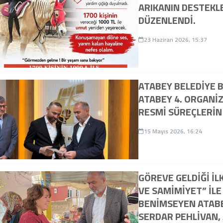
ARIKANIN DESTEKL
DÜZENLENDİ.
23 Haziran 2026, 15:37
ATABEY BELEDIYE 
ATABEY 4. ORGANI
RESMI SÜREÇLERIN
15 Mayıs 2026, 16:24
GÖREVE GELDIĞI IL
VE SAMIMIYET” ILE
BENIMSEYEN ATABE
SERDAR PEHLIVAN,